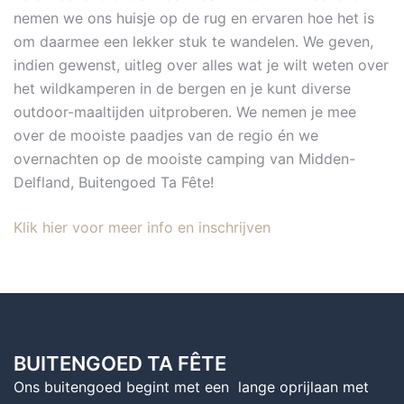
nemen we ons huisje op de rug en ervaren hoe het is
om daarmee een lekker stuk te wandelen. We geven,
indien gewenst, uitleg over alles wat je wilt weten over
het wildkamperen in de bergen en je kunt diverse
outdoor-maaltijden uitproberen. We nemen je mee
over de mooiste paadjes van de regio én we
overnachten op de mooiste camping van Midden-
Delfland, Buitengoed Ta Fête!
Klik hier voor meer info en inschrijven
BUITENGOED TA FÊTE
Ons buitengoed begint met een lange oprijlaan met