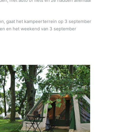
den; met auto of fiets en ze hadden allemaal
en, gaat het kampeerterrein op 3 september
ren en het weekend van 3 september