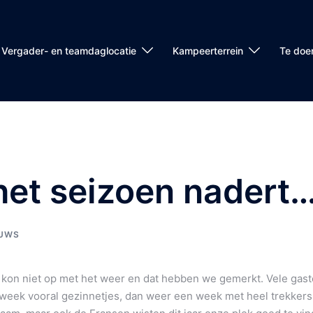
Vergader- en teamdaglocatie
Kampeerterrein
Te doe
het seizoen nadert…
EUWS
t kon niet op met het weer en dat hebben we gemerkt. Vele gas
eek vooral gezinnetjes, dan weer een week met heel trekkers o