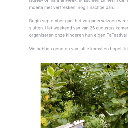
ladies- of mannenweek. Misschien zit het in de n
moeite met vertrekken, nog 1 nachtje dan….
Begin september gaat het vergaderseizoen weer 
sluiten. Het weekend van van 26 augustus kom
organiseren onze kinderen hun eigen TaFestival 
We hebben genoten van jullie komst en hopelijk t