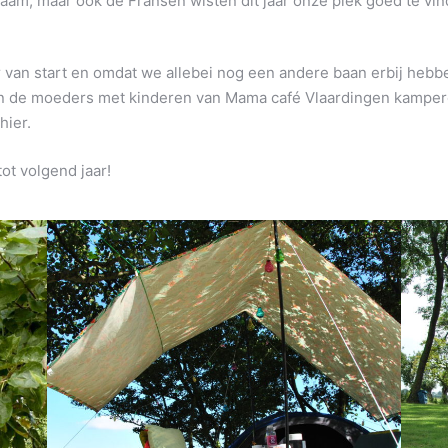
aam, maar ook de Fransen wisten dit jaar onze plek goed te vin
van start en omdat we allebei nog een andere baan erbij hebb
en de moeders met kinderen van Mama café Vlaardingen kampe
hier.
ot volgend jaar!