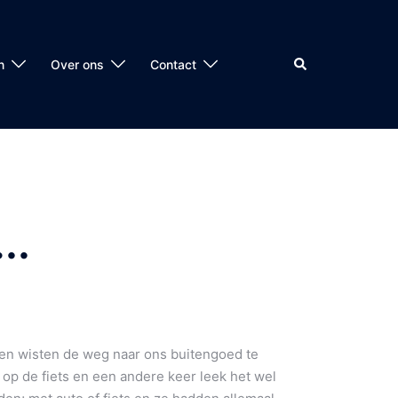
Zoeken
n
Over ons
Contact
..
ten wisten de weg naar ons buitengoed te
p de fiets en een andere keer leek het wel